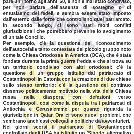
pare un ritorno agli anni '60, è non è mai stato condiviso,
per non parlare dell'assenza di sostegno o di
entusiasmo dei fedeli, e sembra essere stato imposto
dall'esterno dalle forze che controllano quel patriarcato.
In secondo luogo, ci sono stati molti conflitti
giurisdizionali che potrebbero prevenire lo svolgimento
di un tale Concilio.
Per esempio, c'è la questione del riconoscimento
dell'autocefalia tanto contestata del piccolo gruppo noto
come la Chiesa Ortodossa in America (OCA), che è stata
fondata durante la prima guerra fredda e che si trova su
un territorio condiviso con altri ortodossi; c'è la
questione di un gruppo istituito dal patriarcato di
Costantinopoli in Estonia con la creazione di due chiese
sullo stesso territorio; c'è la questione del continuo
dissenso politicamente motivato nella vita della Chiesa
russa nella diaspora, con defezioni verso
Costantinopoli, così come la disputa tra i patriarcati di
Antiochia e Gerusalemme per quanto riguarda la
giurisdizione in Qatar. Ora ci sono nuovi problemi, che
sembrano anch'essi collegati a politiche da avventurieri.
Nei giorni scorsi il patriarcato di Costantinopoli
controllato
dagli USA ha istituito un 'Sinodo' alternativo