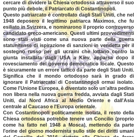
cercare di dividere la Chiesa ortodossa attraverso il suo
punto più debole, il Patriarcato di Costantinopoli.
Questo patriarcato è controllato dagli Stati Uniti, che nel
1948 deposero il legittimo patriarca Maximos, che fu
esiliato in Svizzera, e nominarono il proprio controverso
candidato greco-americano. Questi ultimi provvedimenti
sono stati visti come una nuova parte della guerra
statunitense di ispirazione di sanzioni in vendetta per il
sostegno russo per gli ucraini che lottano contro la
giunta installata dagli USA a Kiev, apparsa dopo il
rovesciamento del governo democratico locale. Questo
è sicuramente un errore tattico da parte degli Stati Uniti.
Significa che il mondo ortodosso sarà in grado di
ignorare il Patriarcato di Costantinopoli ormai isolato.
Come l'Unione Europea, è diventato solo un'altra pedina
non libera nella nuova guerra fredda, avviata dagli Stati
Uniti, dal Nord Africa al Medio Oriente e dall'Asia
centrale al Caucaso e l'Europa orientale.
Con Costantinopoli politicamente isolata, il resto della
Chiesa ortodossa potrebbe tenere un Concilio (proprio
come ha fatto nel 1948 a Mosca), mettendo da parte
l'orine del giorno modernista sullo stile dei diritti umani