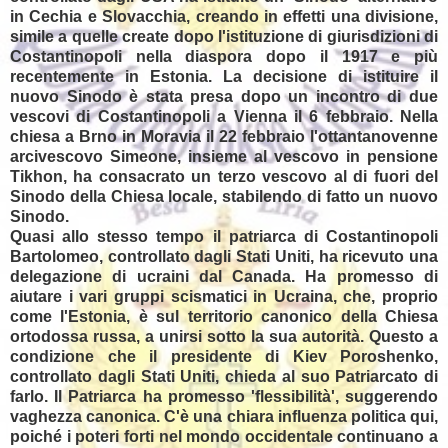
in Cechia e Slovacchia, creando in effetti una divisione,
simile a quelle create dopo l'istituzione di giurisdizioni di
Costantinopoli nella diaspora dopo il 1917 e più
recentemente in Estonia. La decisione di istituire il
nuovo Sinodo è stata presa dopo un incontro di due
vescovi di Costantinopoli a Vienna il 6 febbraio. Nella
chiesa a Brno in Moravia il 22 febbraio l'ottantanovenne
arcivescovo Simeone, insieme al vescovo in pensione
Tikhon, ha consacrato un terzo vescovo al di fuori del
Sinodo della Chiesa locale, stabilendo di fatto un nuovo
Sinodo.
Quasi allo stesso tempo il patriarca di Costantinopoli
Bartolomeo, controllato dagli Stati Uniti, ha ricevuto una
delegazione di ucraini dal Canada. Ha promesso di
aiutare i vari gruppi scismatici in Ucraina, che, proprio
come l'Estonia, è sul territorio canonico della Chiesa
ortodossa russa, a unirsi sotto la sua autorità. Questo a
condizione che il presidente di Kiev Poroshenko,
controllato dagli Stati Uniti, chieda al suo Patriarcato di
farlo. Il Patriarca ha promesso 'flessibilità', suggerendo
vaghezza canonica. C'è una chiara influenza politica qui,
poiché i poteri forti nel mondo occidentale continuano a