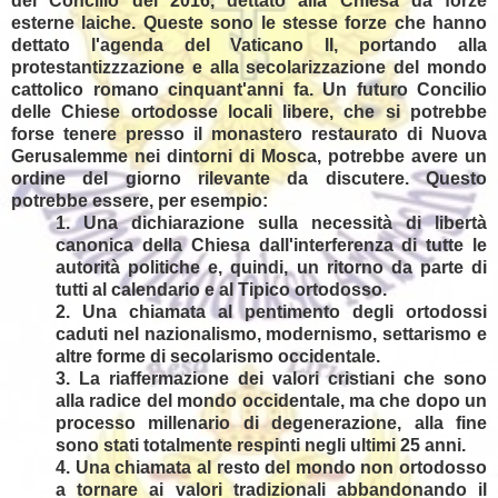
del Concilio del 2016, dettato alla Chiesa da forze
esterne laiche. Queste sono le stesse forze che hanno
dettato l'agenda del Vaticano II, portando alla
protestantizzzazione e alla secolarizzazione del mondo
cattolico romano cinquant'anni fa. Un futuro Concilio
delle Chiese ortodosse locali libere, che si potrebbe
forse tenere presso il monastero restaurato di Nuova
Gerusalemme nei dintorni di Mosca, potrebbe avere un
ordine del giorno rilevante da discutere. Questo
potrebbe essere, per esempio:
1. Una dichiarazione sulla necessità di libertà
canonica della Chiesa dall'interferenza di tutte le
autorità politiche e, quindi, un ritorno da parte di
tutti al ​​calendario e al Tipico ortodosso.
2. Una chiamata al pentimento degli ortodossi
caduti nel nazionalismo, modernismo, settarismo e
altre forme di secolarismo occidentale.
3. La riaffermazione dei valori cristiani che sono
alla radice del mondo occidentale, ma che dopo un
processo millenario di degenerazione, alla fine
sono stati totalmente respinti negli ultimi 25 anni.
4. Una chiamata al resto del mondo non ortodosso
a tornare ai valori tradizionali abbandonando il